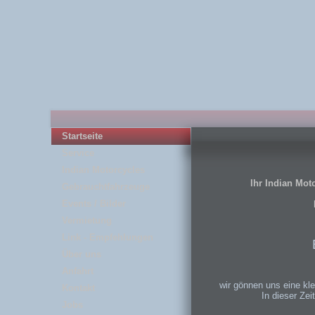
Startseite
Service
Indian Motorcycles
Ihr Indian Mot
Gebrauchtfahrzeuge
Events / Bilder
Vermietung
Link - Empfehlungen
Über uns
Anfahrt
wir gönnen uns eine kl
Kontakt
In dieser Zei
Jobs