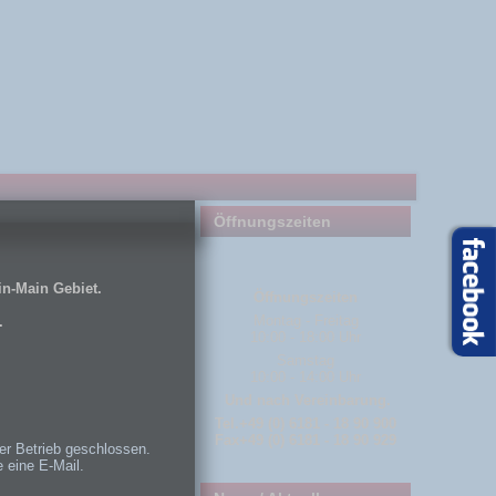
Öffnungszeiten
in-Main Gebiet.
Öffnungszeiten
Montag - Freitag
.
10:00 - 18:00 Uhr
Samstag
10:00 - 14:00 Uhr
n
Und nach Vereinbarung.
Tel.+49 (0) 6181 - 18 90 900
Fax+49 (0) 6181 - 18 90 929
er Betrieb geschlossen.
e eine E-Mail.