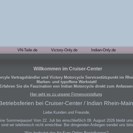
VN-Teile.de
Victory-Only.de
Indian-Only.de
Willkommen im Cruiser-Center
orcyle Vertragshändler und Victory Motorcycle Servicestützpunkt im Rhe
Marken- und typoffene Werkstatt!
Erfahren Sie die Faszination von Indian Motorcycle direkt zum Anfassen
Hier geht es zu unserer Firmenvorstellung
Betriebsferien bei Cruiser-Center / Indian Rhein-Mai
Liebe Kunden und Freunde,
eine Sommerpause! Vom 22. Juli bis einschließlich 09. August 2026 bleibt uns
t sind wir telefonisch nicht erreichbar. Bei dringenden Anliegen sendet uns bitt
Was bedeutet das für Eure Online-Bestellungen?