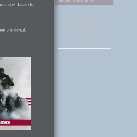
News / Aktuelles
, und wir haben für
Wir suchen
Verstärkung für unser
Team
en uns darauf,
mehr Infos unter
"Jobs"