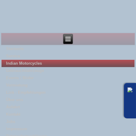
Startseite
Service
Indian Motorcycles
Gebrauchtfahrzeuge
Events / Bilder
Vermietung
Link - Empfehlungen
Über uns
Anfahrt
Kontakt
Jobs
Impressum