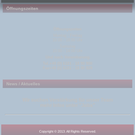
Öffnungszeiten
Öffnungszeiten
Montag - Freitag
10:00 - 18:00 Uhr
Samstag
10:00 - 14:00 Uhr
Und nach Vereinbarung.
Tel.+49 (0) 6181 - 18 90 900
Fax+49 (0) 6181 - 18 90 929
News / Aktuelles
Wir suchen Verstärkung für unser Team
mehr Infos unter
"Jobs"
Copyright © 2013. All Rights Reserved.